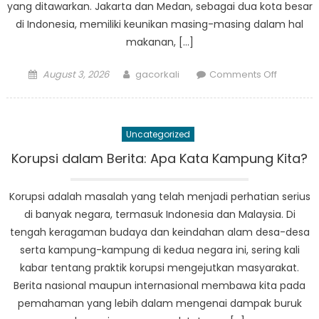
yang ditawarkan. Jakarta dan Medan, sebagai dua kota besar
di Indonesia, memiliki keunikan masing-masing dalam hal
makanan, […]
Posted
Author
on
August 3, 2026
gacorkali
Comments Off
on
Jakarta
vs
Medan:
Uncategorized
Perband
Kuliner
Korupsi dalam Berita: Apa Kata Kampung Kita?
Selama
Piala
Korupsi adalah masalah yang telah menjadi perhatian serius
Dunia
di banyak negara, termasuk Indonesia dan Malaysia. Di
tengah keragaman budaya dan keindahan alam desa-desa
serta kampung-kampung di kedua negara ini, sering kali
kabar tentang praktik korupsi mengejutkan masyarakat.
Berita nasional maupun internasional membawa kita pada
pemahaman yang lebih dalam mengenai dampak buruk