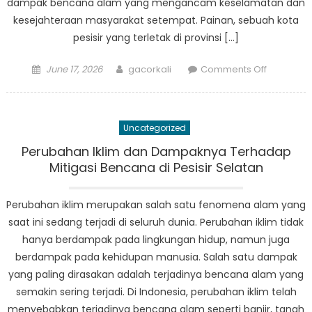
dampak bencana alam yang mengancam keselamatan dan
kesejahteraan masyarakat setempat. Painan, sebuah kota
pesisir yang terletak di provinsi […]
Posted
Author
on
June 17, 2026
gacorkali
Comments Off
on
Dari
Banjir
Hingga
Uncategorized
Kebakara
Cara
Perubahan Iklim dan Dampaknya Terhadap
BPBD
Mitigasi Bencana di Pesisir Selatan
Painan
Tangani
Perubahan iklim merupakan salah satu fenomena alam yang
Beragam
saat ini sedang terjadi di seluruh dunia. Perubahan iklim tidak
Situasi
hanya berdampak pada lingkungan hidup, namun juga
Bencana
berdampak pada kehidupan manusia. Salah satu dampak
yang paling dirasakan adalah terjadinya bencana alam yang
semakin sering terjadi. Di Indonesia, perubahan iklim telah
menyebabkan terjadinya bencana alam seperti banjir, tanah