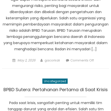
dalam
mengurangi risiko, penting bagi masyarakat untuk
Upaya
diberdayakan dan dibekali dengan pengetahuan dan
Penanggu
keterampilan yang diperlukan. Salah satu organisasi yang
Bencana
memimpin pemberdayaan masyarakat dalam pengurangan
risiko adalah BPBD Tarusan. BPBD Tarusan merupakan
lembaga penanggulangan bencana daerah di Indonesia
yang berupaya memperkuat ketahanan masyarakat dalam
menghadapi bencana. Badan ini menyadari […]
Posted
Author
on
May 2, 2026
gacorkali
Comments Off
on
Pemberda
Masyaraka
Kiprah
Uncategorized
BPBD
Tarusan
BPBD Sutera: Pertahanan Pertama di Saat Krisis
dalam
Penguran
Pada saat krisis, sangatlah penting untuk memiliki tim
Risiko
tanggap darurat yang andal dan efisien. Salah satu tim