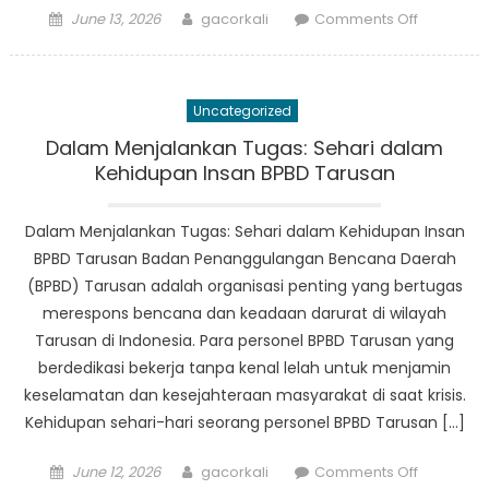
Posted
Author
on
June 13, 2026
gacorkali
Comments Off
on
Pemberd
Masyaraka
Dampak
Uncategorized
Program
Sosialisas
Dalam Menjalankan Tugas: Sehari dalam
BPBD
Kehidupan Insan BPBD Tarusan
Lunang
Dalam Menjalankan Tugas: Sehari dalam Kehidupan Insan
BPBD Tarusan Badan Penanggulangan Bencana Daerah
(BPBD) Tarusan adalah organisasi penting yang bertugas
merespons bencana dan keadaan darurat di wilayah
Tarusan di Indonesia. Para personel BPBD Tarusan yang
berdedikasi bekerja tanpa kenal lelah untuk menjamin
keselamatan dan kesejahteraan masyarakat di saat krisis.
Kehidupan sehari-hari seorang personel BPBD Tarusan […]
Posted
Author
on
June 12, 2026
gacorkali
Comments Off