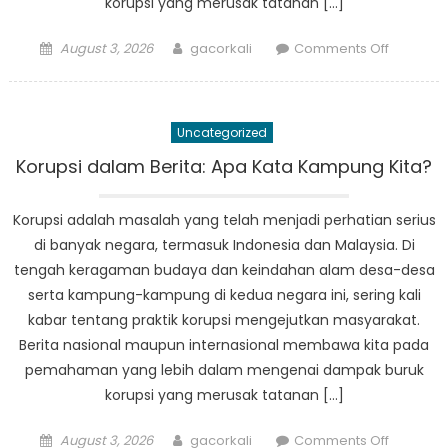
korupsi yang merusak tatanan […]
Posted
Author
on
August 3, 2026
gacorkali
Comments Off
on
Korupsi
dalam
Berita:
Uncategorized
Apa
Kata
Korupsi dalam Berita: Apa Kata Kampung Kita?
Kampun
Kita?
Korupsi adalah masalah yang telah menjadi perhatian serius
di banyak negara, termasuk Indonesia dan Malaysia. Di
tengah keragaman budaya dan keindahan alam desa-desa
serta kampung-kampung di kedua negara ini, sering kali
kabar tentang praktik korupsi mengejutkan masyarakat.
Berita nasional maupun internasional membawa kita pada
pemahaman yang lebih dalam mengenai dampak buruk
korupsi yang merusak tatanan […]
Posted
Author
on
August 3, 2026
gacorkali
Comments Off