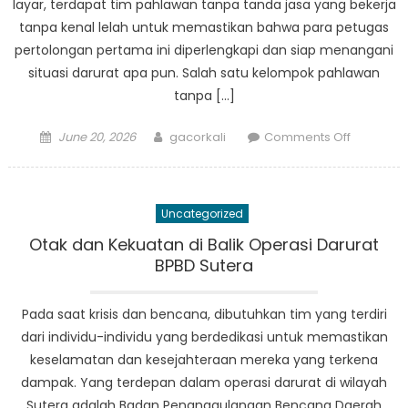
layar, terdapat tim pahlawan tanpa tanda jasa yang bekerja
tanpa kenal lelah untuk memastikan bahwa para petugas
pertolongan pertama ini diperlengkapi dan siap menangani
situasi darurat apa pun. Salah satu kelompok pahlawan
tanpa […]
Posted
Author
on
June 20, 2026
gacorkali
Comments Off
on
Di
Balik
Layar:
Uncategorized
Pahlawa
Tanpa
Otak dan Kekuatan di Balik Operasi Darurat
Tanda
BPBD Sutera
Jasa
BPBD
Pada saat krisis dan bencana, dibutuhkan tim yang terdiri
Tarusan
dari individu-individu yang berdedikasi untuk memastikan
keselamatan dan kesejahteraan mereka yang terkena
dampak. Yang terdepan dalam operasi darurat di wilayah
Sutera adalah Badan Penanggulangan Bencana Daerah