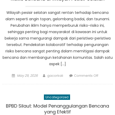
di
Pesisir
Wilayah pesisir selatan sangat rentan terhadap bencana
Selatan
alam seperti angin topan, gelombang badai, dan tsunami.
Perubahan iklim hanya memperburuk risiko-risiko ini,
sehingga penting bagi masyarakat di kawasan ini untuk
bekerja sama mengurangi dampak dari peristiwa-peristiwa
tersebut. Pendekatan kolaboratif terhadap pengurangan
risiko bencana sangat penting dalam memitigasi dampak
bencana dan membangun ketahanan komunitas. Salah satu
aspek […]
Posted
Author
on
May 29, 2026
gacorkali
Comments Off
on
Pendekat
Kolaborati
dalam
Uncategorized
Penguran
Risiko
BPBD Silaut: Model Penanggulangan Bencana
Bencana
yang Efektif