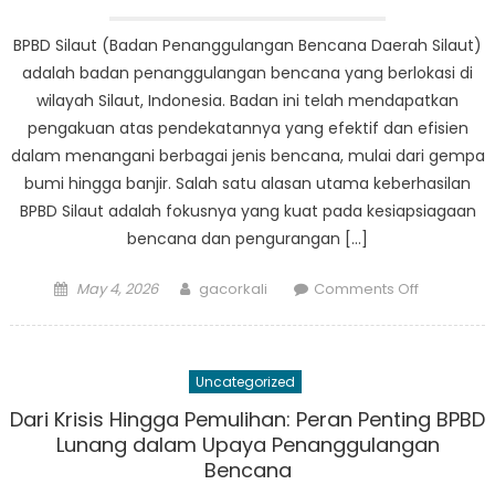
di
Wilayah
BPBD Silaut (Badan Penanggulangan Bencana Daerah Silaut)
Pesisir
adalah badan penanggulangan bencana yang berlokasi di
Selatan
wilayah Silaut, Indonesia. Badan ini telah mendapatkan
pengakuan atas pendekatannya yang efektif dan efisien
dalam menangani berbagai jenis bencana, mulai dari gempa
bumi hingga banjir. Salah satu alasan utama keberhasilan
BPBD Silaut adalah fokusnya yang kuat pada kesiapsiagaan
bencana dan pengurangan […]
Posted
Author
on
May 4, 2026
gacorkali
Comments Off
on
BPBD
Silaut:
Model
Uncategorized
Penanggu
Bencana
Dari Krisis Hingga Pemulihan: Peran Penting BPBD
yang
Lunang dalam Upaya Penanggulangan
Efektif
Bencana