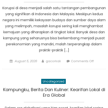
Korupsi di desa menjadi salah satu tantangan pembangunan
yang signifikan di Indonesia dan Malaysia. Meskipun kedua
negara ini memiliki kekayaan budaya dan sumber daya alam
yang melimpah, masalah korupsi sering kali menghambat
kemajuan yang diharapkan di tingkat lokal. Banyak desa dan
kampung yang seharusnya bisa berkembang menjadi pusat
perekonomian yang mandiri, malah terperangkap dalam
praktik-praktik […]
Posted
Author
on
August 5, 2026
gacorkali
Comments Off
on
Korupsi
di
Desa:
Uncategorized
Tantang
Pemban
Kampungku, Berita Dan Kuliner: Kearifan Lokal di
di
Era Global
Indonesi
dan