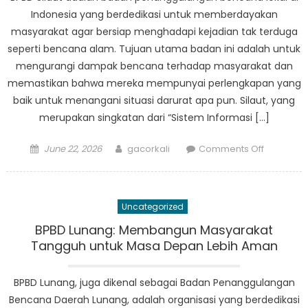
Selatan
Indonesia yang berdedikasi untuk memberdayakan
masyarakat agar bersiap menghadapi kejadian tak terduga
seperti bencana alam. Tujuan utama badan ini adalah untuk
mengurangi dampak bencana terhadap masyarakat dan
memastikan bahwa mereka mempunyai perlengkapan yang
baik untuk menangani situasi darurat apa pun. Silaut, yang
merupakan singkatan dari “Sistem Informasi […]
Posted
Author
on
June 22, 2026
gacorkali
Comments Off
on
BPBD
Silaut:
Memberd
Uncategorized
Masyarak
untuk
BPBD Lunang: Membangun Masyarakat
Bersiap
Tangguh untuk Masa Depan Lebih Aman
Menghad
Keadaan
BPBD Lunang, juga dikenal sebagai Badan Penanggulangan
Tak
Bencana Daerah Lunang, adalah organisasi yang berdedikasi
Terduga