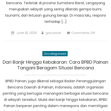
bencana. Terletak di provinsi Sumatera Barat, Lengayang
merupakan wilayah yang sering dilanda gempa bumi,
tsunami, dan letusan gunung berapi. Di masa lalu, respons
terhadap […]
Posted
Author
on
June 18, 2026
gacorkali
Comments Off
on
Inovasi
dalam
Aksi:
Uncategorized
Bagaima
BPBD
Dari Banjir Hingga Kebakaran: Cara BPBD Painan
Lengayan
Tangani Beragam Situasi Bencana
Merintis
Pendekat
BPBD Painan, juga dikenal sebagai Badan Penanggulangan
Baru
Bencana Daerah di Painan, Indonesia, adalah organisasi
dalam
penting yang bertugas menangani berbagai situasi bencana
Penanggu
di wilayah tersebut. Mulai dari banjir hingga kebakaran, BPBD
Bencana
Painan berperan penting dalam merespons dan memitigasi