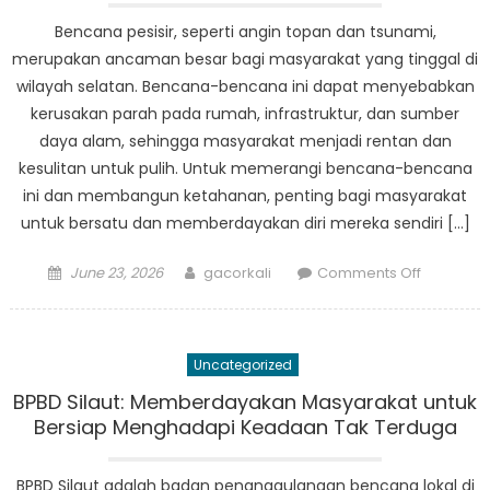
Bencana
Bencana pesisir, seperti angin topan dan tsunami,
Pesisir
merupakan ancaman besar bagi masyarakat yang tinggal di
Selatan
wilayah selatan. Bencana-bencana ini dapat menyebabkan
kerusakan parah pada rumah, infrastruktur, dan sumber
daya alam, sehingga masyarakat menjadi rentan dan
kesulitan untuk pulih. Untuk memerangi bencana-bencana
ini dan membangun ketahanan, penting bagi masyarakat
untuk bersatu dan memberdayakan diri mereka sendiri […]
Posted
Author
on
June 23, 2026
gacorkali
Comments Off
on
Pemberd
Masyarak
untuk
Uncategorized
Memeran
Bencana
BPBD Silaut: Memberdayakan Masyarakat untuk
Pesisir
Bersiap Menghadapi Keadaan Tak Terduga
di
Wilayah
BPBD Silaut adalah badan penanggulangan bencana lokal di