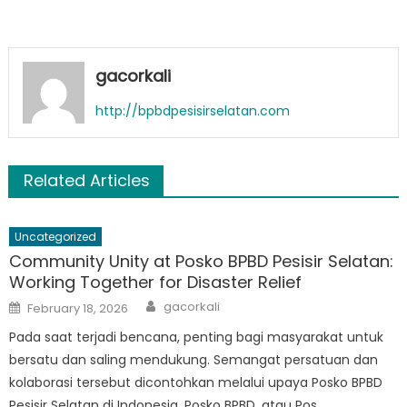
gacorkali
http://bpbdpesisirselatan.com
Related Articles
Uncategorized
Community Unity at Posko BPBD Pesisir Selatan:
Working Together for Disaster Relief
Author
Posted
gacorkali
February 18, 2026
on
Pada saat terjadi bencana, penting bagi masyarakat untuk
bersatu dan saling mendukung. Semangat persatuan dan
kolaborasi tersebut dicontohkan melalui upaya Posko BPBD
Pesisir Selatan di Indonesia. Posko BPBD, atau Pos