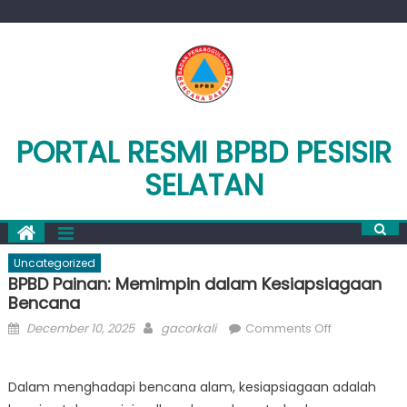
Skip
to
content
PORTAL RESMI BPBD PESISIR
SELATAN
Uncategorized
BPBD Painan: Memimpin dalam Kesiapsiagaan
Bencana
Posted
Author
on
December 10, 2025
gacorkali
Comments Off
on
BPBD
Painan:
Dalam menghadapi bencana alam, kesiapsiagaan adalah
Memimpin