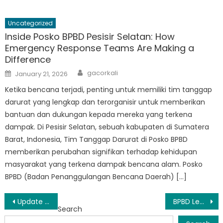
Uncategorized
Inside Posko BPBD Pesisir Selatan: How
Emergency Response Teams Are Making a
Difference
Author
Posted
gacorkali
January 21, 2026
on
Ketika bencana terjadi, penting untuk memiliki tim tanggap
darurat yang lengkap dan terorganisir untuk memberikan
bantuan dan dukungan kepada mereka yang terkena
dampak. Di Pesisir Selatan, sebuah kabupaten di Sumatera
Barat, Indonesia, Tim Tanggap Darurat di Posko BPBD
memberikan perubahan signifikan terhadap kehidupan
masyarakat yang terkena dampak bencana alam. Posko
BPBD (Badan Penanggulangan Bencana Daerah) […]
Post
Update Terkini Bencana di Pesisir Selatan
BPBD Lengayang: Mitra Terpercaya dalam Kesiapsiagaan dan Respon Bencana
Search
navigation