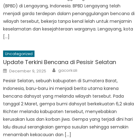
(BPBD) di Lengayang, Indonesia. BPBD Lengayang telah
menjadi garda terdepan dalam penanggulangan bencana di
wilayah tersebut, bekerja tanpa kenal lelah untuk menjamin
keselamatan dan kesejahteraan warganya. Lengayang, kota
[…]
Uncategorized
Update Terkini Bencana di Pesisir Selatan
Author
Posted
gacorkali
December 9, 2025
on
Pesisir Selatan, sebuah kabupaten di Sumatera Barat,
Indonesia, baru-baru ini menjadi berita utama karena
bencana dahsyat yang melanda wilayah tersebut. Pada
tanggal 2 Maret, gempa bumi dahsyat berkekuatan 6,2 skala
Richter melanda kabupaten tersebut, menyebabkan
kerusakan luas dan korban jiwa. Gempa yang terjadi dini hari
lalu disusul serangkaian gempa susulan sehingga semakin
menambah kekacauan dan […]