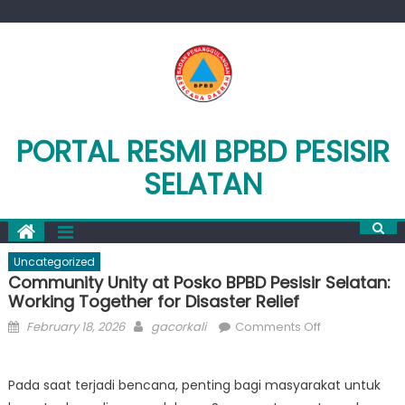
Skip
to
content
PORTAL RESMI BPBD PESISIR
SELATAN
Uncategorized
Community Unity at Posko BPBD Pesisir Selatan:
Working Together for Disaster Relief
Posted
Author
on
February 18, 2026
gacorkali
Comments Off
on
Community
Unity
Pada saat terjadi bencana, penting bagi masyarakat untuk
at