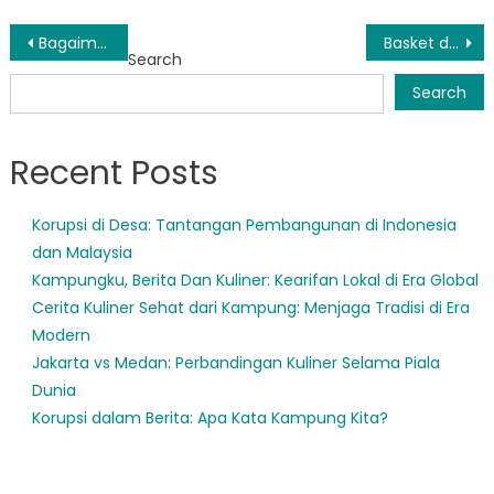
Post
Bagaimana BPBD Silaut Meningkatkan Ketahanan Bencana di Indonesia
Basket dan Sepak Bola: Menggali Potensi Olahraga di Kampung Indonesia
Search
navigation
Search
Recent Posts
Korupsi di Desa: Tantangan Pembangunan di Indonesia
dan Malaysia
Kampungku, Berita Dan Kuliner: Kearifan Lokal di Era Global
Cerita Kuliner Sehat dari Kampung: Menjaga Tradisi di Era
Modern
Jakarta vs Medan: Perbandingan Kuliner Selama Piala
Dunia
Korupsi dalam Berita: Apa Kata Kampung Kita?