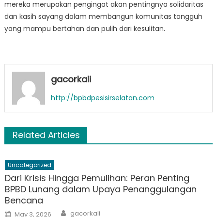
mereka merupakan pengingat akan pentingnya solidaritas
dan kasih sayang dalam membangun komunitas tangguh
yang mampu bertahan dan pulih dari kesulitan.
gacorkali
http://bpbdpesisirselatan.com
Related Articles
Uncategorized
Dari Krisis Hingga Pemulihan: Peran Penting
BPBD Lunang dalam Upaya Penanggulangan
Bencana
Author
Posted
gacorkali
May 3, 2026