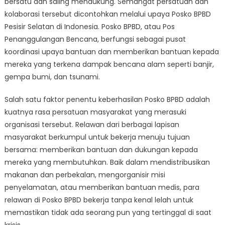
bersatu dan saling mendukung. Semangat persatuan dan
Posko
BPBD
kolaborasi tersebut dicontohkan melalui upaya Posko BPBD
Pesisir
Pesisir Selatan di Indonesia. Posko BPBD, atau Pos
Selatan:
Penanggulangan Bencana, berfungsi sebagai pusat
Working
koordinasi upaya bantuan dan memberikan bantuan kepada
Together
mereka yang terkena dampak bencana alam seperti banjir,
for
gempa bumi, dan tsunami.
Disaster
Relief
Salah satu faktor penentu keberhasilan Posko BPBD adalah
kuatnya rasa persatuan masyarakat yang merasuki
organisasi tersebut. Relawan dari berbagai lapisan
masyarakat berkumpul untuk bekerja menuju tujuan
bersama: memberikan bantuan dan dukungan kepada
mereka yang membutuhkan. Baik dalam mendistribusikan
makanan dan perbekalan, mengorganisir misi
penyelamatan, atau memberikan bantuan medis, para
relawan di Posko BPBD bekerja tanpa kenal lelah untuk
memastikan tidak ada seorang pun yang tertinggal di saat