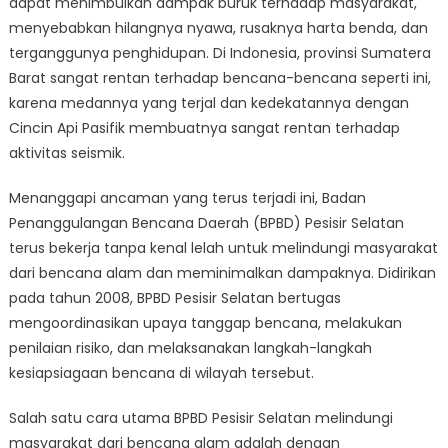
dapat menimbulkan dampak buruk terhadap masyarakat,
Selatan
is
menyebabkan hilangnya nyawa, rusaknya harta benda, dan
Protecting
terganggunya penghidupan. Di Indonesia, provinsi Sumatera
Communitie
Barat sangat rentan terhadap bencana-bencana seperti ini,
from
karena medannya yang terjal dan kedekatannya dengan
Natural
Cincin Api Pasifik membuatnya sangat rentan terhadap
Disasters
aktivitas seismik.
Menanggapi ancaman yang terus terjadi ini, Badan
Penanggulangan Bencana Daerah (BPBD) Pesisir Selatan
terus bekerja tanpa kenal lelah untuk melindungi masyarakat
dari bencana alam dan meminimalkan dampaknya. Didirikan
pada tahun 2008, BPBD Pesisir Selatan bertugas
mengoordinasikan upaya tanggap bencana, melakukan
penilaian risiko, dan melaksanakan langkah-langkah
kesiapsiagaan bencana di wilayah tersebut.
Salah satu cara utama BPBD Pesisir Selatan melindungi
masyarakat dari bencana alam adalah dengan