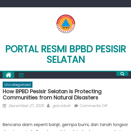
Skip
to
content
PORTAL RESMI BPBD PESISIR
SELATAN
Uncategorized
How BPBD Pesisir Selatan is Protecting
Communities from Natural Disasters
Posted
Author
on
December 27, 2025
gacorkali
Comments Off
on
How
BPBD
Bencana alam seperti banjir, gempa bumi, dan tanah longsor
Pesisir