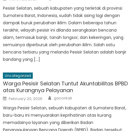
on
Pesisir Selatan, sebuah kabupaten yang terletak di provinsi
Sumatera Barat, Indonesia, sudah tidak asing lagi dengan
dampak buruk perubahan iklim. Dalam beberapa tahun
terakhir, wilayah pesisir ini dilanda serangkaian bencana
alam, termasuk banjir, tanah longsor, dan kekeringan, yang
semuanya diperburuk oleh perubahan iklim. Salah satu
bencana terbaru yang melanda Pesisir Selatan adalah banjir
bandang yang […]
Uncategorized
Warga Pesisir Selatan Tuntut Akuntabilitas BPBD
atas Kurangnya Pelayanan
Author
Posted
gacorkali
February 20, 2026
on
Warga Pesisir Selatan, sebuah kabupaten di Sumatera Barat,
baru-baru ini menyuarakan keprihatinan atas kurang
memadainya layanan yang diberikan Badan
Penanggulangan Bencana Daerah (BPBD). Badan tersebut,