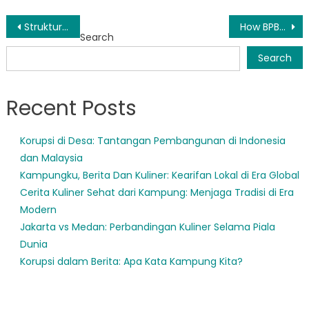
Post
Struktur BPBD Pesisir Selatan: Ensuring Disaster Preparedness and Response
How BPBD Kabupaten Pesisir Selatan is Protecting Communities from Natural Disasters
Search
navigation
Search
Recent Posts
Korupsi di Desa: Tantangan Pembangunan di Indonesia
dan Malaysia
Kampungku, Berita Dan Kuliner: Kearifan Lokal di Era Global
Cerita Kuliner Sehat dari Kampung: Menjaga Tradisi di Era
Modern
Jakarta vs Medan: Perbandingan Kuliner Selama Piala
Dunia
Korupsi dalam Berita: Apa Kata Kampung Kita?