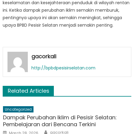
keselamatan dan kesejahteraan penduduk di wilayah rentan
ini. Ketika dampak perubahan iklim semakin memburuk,
pentingnya upaya ini akan semakin meningkat, sehingga
upaya BPBD Pesisir Selatan menjadi semakin penting.
gacorkali
http://bpbdpesisirselatan.com
Related Articles
Uncategorized
Dampak Perubahan Iklim di Pesisir Selatan:
Pembelajaran dari Bencana Terkini
Author
Posted
gacorkali
March 28, 2026