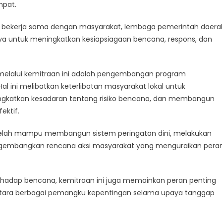
umbar
mpat.
sisir
a bekerja sama dengan masyarakat, lembaga pemerintah daera
elatan’s
isaster
ya untuk meningkatkan kesiapsiagaan bencana, respons, dan
esilience
n melalui kemitraan ini adalah pengembangan program
l ini melibatkan keterlibatan masyarakat lokal untuk
ingkatkan kesadaran tentang risiko bencana, dan membangun
ektif.
an telah mampu membangun sistem peringatan dini, melakukan
mengembangkan rencana aksi masyarakat yang menguraikan pera
rhadap bencana, kemitraan ini juga memainkan peran penting
ntara berbagai pemangku kepentingan selama upaya tanggap