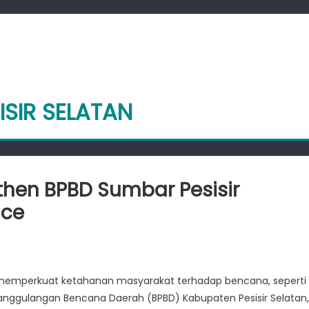
ISIR SELATAN
gthen BPBD Sumbar Pesisir
nce
n
ocal
artnerships
memperkuat ketahanan masyarakat terhadap bencana, seperti
trengthen
nanggulangan Bencana Daerah (BPBD) Kabupaten Pesisir Selatan,
PBD