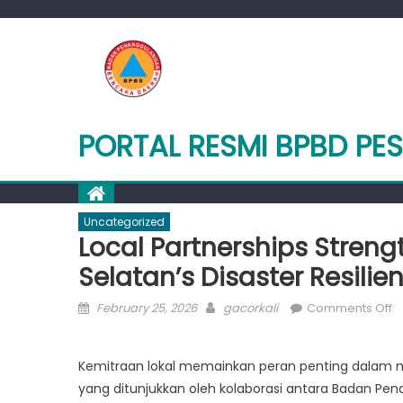
Skip
to
content
PORTAL RESMI BPBD PES
Uncategorized
Local Partnerships Stren
Selatan’s Disaster Resilie
Posted
Author
o
February 25, 2026
gacorkali
Comments Off
on
L
P
Kemitraan lokal memainkan peran penting dalam 
S
yang ditunjukkan oleh kolaborasi antara Badan Pe
B