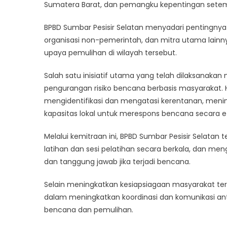
S
Sumatera Barat, dan pemangku kepentingan sete
Pe
BPBD Sumbar Pesisir Selatan menyadari pentingny
S
D
organisasi non-pemerintah, dan mitra utama lainn
R
upaya pemulihan di wilayah tersebut.
Salah satu inisiatif utama yang telah dilaksanaka
pengurangan risiko bencana berbasis masyarakat. Ha
mengidentifikasi dan mengatasi kerentanan, men
kapasitas lokal untuk merespons bencana secara ef
Melalui kemitraan ini, BPBD Sumbar Pesisir Selat
latihan dan sesi pelatihan secara berkala, dan 
dan tanggung jawab jika terjadi bencana.
Selain meningkatkan kesiapsiagaan masyarakat te
dalam meningkatkan koordinasi dan komunikasi a
bencana dan pemulihan.