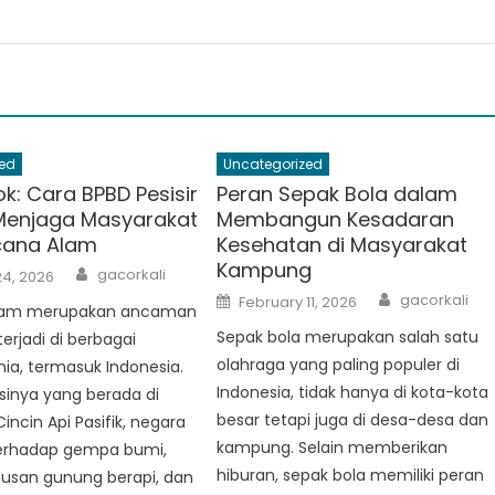
ed
Uncategorized
ok: Cara BPBD Pesisir
Peran Sepak Bola dalam
Menjaga Masyarakat
Membangun Kesadaran
cana Alam
Kesehatan di Masyarakat
Kampung
Author
gacorkali
24, 2026
Author
Posted
gacorkali
February 11, 2026
lam merupakan ancaman
on
Sepak bola merupakan salah satu
erjadi di berbagai
olahraga yang paling populer di
ia, termasuk Indonesia.
Indonesia, tidak hanya di kota-kota
sinya yang berada di
besar tetapi juga di desa-desa dan
incin Api Pasifik, negara
kampung. Selain memberikan
 terhadap gempa bumi,
hiburan, sepak bola memiliki peran
tusan gunung berapi, dan