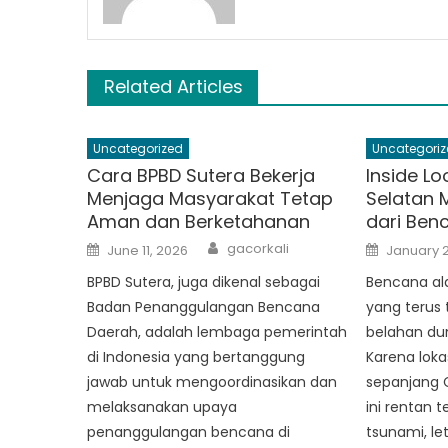
Related Articles
Uncategorized
Uncategoriz
Cara BPBD Sutera Bekerja
Inside Lo
Menjaga Masyarakat Tetap
Selatan 
Aman dan Berketahanan
dari Ben
Author
Posted
Posted
gacorkali
June 11, 2026
January 
on
on
BPBD Sutera, juga dikenal sebagai
Bencana a
Badan Penanggulangan Bencana
yang terus t
Daerah, adalah lembaga pemerintah
belahan dun
di Indonesia yang bertanggung
Karena loka
jawab untuk mengoordinasikan dan
sepanjang C
melaksanakan upaya
ini rentan
penanggulangan bencana di
tsunami, le